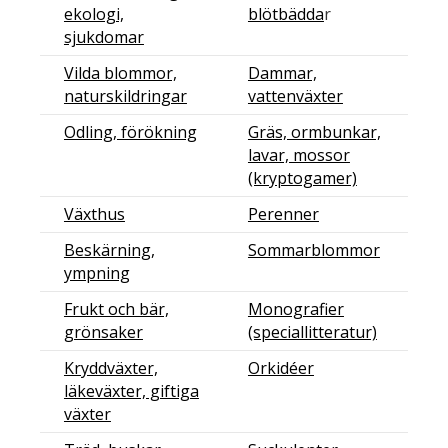
ekologi,
blötbädda
r
sjukdomar
Vilda blommor,
Dammar,
naturskildringar
vattenväxter
Odling, förökning
Gräs, ormbunkar,
lavar, mossor
(kryptogamer)
Växthus
Perenner
Beskärning,
Sommarblommor
ympning
Frukt och bär,
Monografier
grönsaker
(speciallitteratur)
Kryddväxter,
Orkidéer
läkeväxter, giftiga
växter