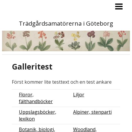
PROGRAM
MEDLEM
Trädgårdsamatörerna i Göteborg
AKTIVITETER
KONTAKT
OM OSS
Galleritest
TAG-BLADET
STA »
Först kommer lite testtext och en test ankare
Floror,
Liljor
fälthandböcker
Uppslagsböcker,
Alpiner, stenparti
lexikon
Botanik, biologi,
Woodland,