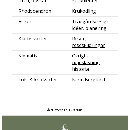
Träd, buskar
Suckulenter
Rhododendron
Krukodling
Rosor
Trädgårdsdesign,
idéer, planering
Klätterväxter
Resor,
reseskildringar
Klematis
Övrigt -
nöjesläsning,
historia
Lök- & knölväxter
Karin Berglund
Gå till toppen av sidan ↑