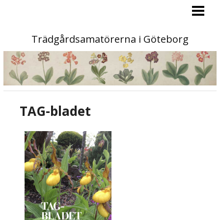
PROGRAM
MEDLEM
Trädgårdsamatörerna i Göteborg
AKTIVITETER
KONTAKT
OM OSS
TAG-bladet
TAG-BLADET
STA »