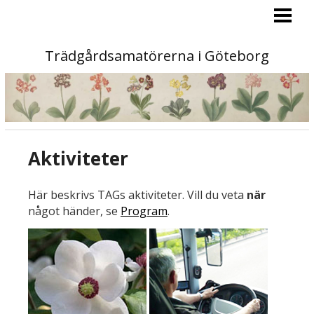
PROGRAM
MEDLEM
Trädgårdsamatörerna i Göteborg
AKTIVITETER
KONTAKT
OM OSS
Aktiviteter
TAG-BLADET
STA »
Här beskrivs TAGs aktiviteter. Vill du veta
när
något händer, se
Program
.