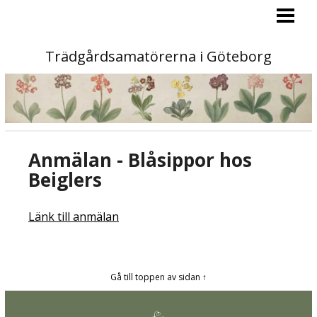
PROGRAM
MEDLEM
Trädgårdsamatörerna i Göteborg
AKTIVITETER
KONTAKT
OM OSS
Anmälan - Blåsippor hos
TAG-BLADET
Beiglers
STA »
Länk till anmälan
Gå till toppen av sidan ↑