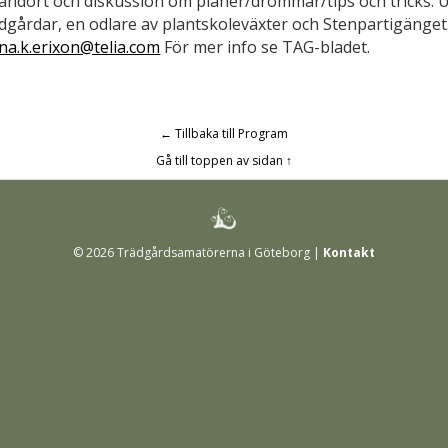
åndort och diskussion om planer/drömmar/tips och tricks. 
gårdar, en odlare av plantskoleväxter och Stenpartigänget.
ena.k.erixon@telia.com
För mer info se TAG-bladet.
← Tillbaka till Program
Gå till toppen av sidan ↑
© 2026 Trädgårdsamatörerna i Göteborg |
Kontakt