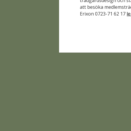
trädgårdsdesign och st
att besöka medlemsträd
Erixon 0723-71 62 17
l