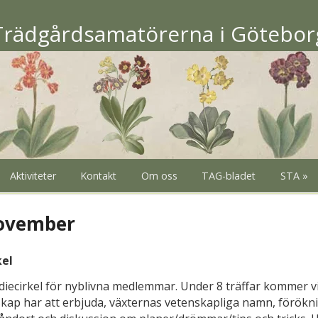
Trädgårdsamatörerna i Götebor
Aktiviteter
Kontakt
Om oss
TAG-bladet
STA »
november
kel
tudiecirkel för nyblivna medlemmar. Under 8 träffar kommer v
ap har att erbjuda, växternas vetenskapliga namn, förökn