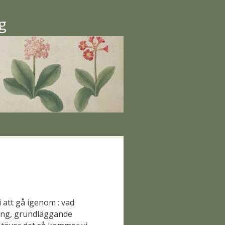
g
i att gå igenom : vad
ing, grundläggande