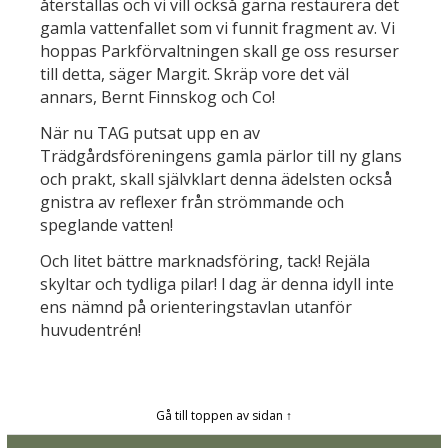
återställas och vi vill också gärna restaurera det
gamla vattenfallet som vi funnit fragment av. Vi
hoppas Parkförvaltningen skall ge oss resurser
till detta, säger Margit. Skräp vore det väl
annars, Bernt Finnskog och Co!
När nu TAG putsat upp en av
Trädgårdsföreningens gamla pärlor till ny glans
och prakt, skall självklart denna ädelsten också
gnistra av reflexer från strömmande och
speglande vatten!
Och litet bättre marknadsföring, tack! Rejäla
skyltar och tydliga pilar! l dag är denna idyll inte
ens nämnd på orienteringstavlan utanför
huvudentrén!
Gå till toppen av sidan ↑