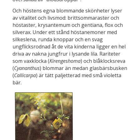
Och höstens egna blommande skönheter lyser
av vitalitet och livsmod: brittsommaraster och
höstaster, krysantemum och gentiana, flox och
silverax. Under ett stånd höstanemoner med
silkeslena, runda knoppar och en svag
ungflicksrodnad åt de vita kinderna ligger en hel
driva av nakna jungfrur i lysande lila. Rariteter
som vaxklocka (
Kirengeshoma
) och blåklocksreva
(
Cyananthus
) blommar än medan glasbärsbusken
(
Callicarpa
) är tätt paljetterad med små violetta
bär.