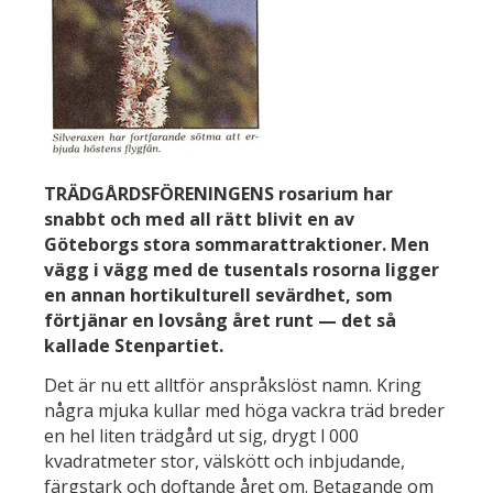
TRÄDGÅRDSFÖRENINGENS rosarium har
snabbt och med all rätt blivit en av
Göteborgs stora sommarattraktioner. Men
vägg i vägg med de tusentals rosorna ligger
en annan hortikulturell sevärdhet, som
förtjänar en lovsång året runt — det så
kallade Stenpartiet.
Det är nu ett alltför anspråkslöst namn. Kring
några mjuka kullar med höga vackra träd breder
en hel liten trädgård ut sig, drygt l 000
kvadratmeter stor, välskött och inbjudande,
färgstark och doftande året om. Betagande om