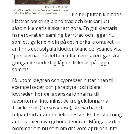
En hel pluton klematis
klättrar omkring bland träd och buskar just
såsom klematis älskar att göra. En gullklematis
har erövrat en samling barrträd och ligger nu
som ett gyllene moln på det mörka krontaket —
än finns det solgula klockor bland de lysande vita
"perukerna". På detta mjuka men säkert ganska
gungande underlag låg en fiskmås på ägg i
somras!
Förutom idegran och cypresser hittar rnan till
exempel ceder och paraplytall och bland
lövträden hör de japanska lönnarna till
favoriterna, inte minst de tre guldlönnarna.
Trädkornell (
Cornus kousa
), stewartia och
tulpanträd är andra delikatesser. En hel sluttning
är täckt med dvärgrhododendron. Många av dem
blommar om nu som om det vore april och inte