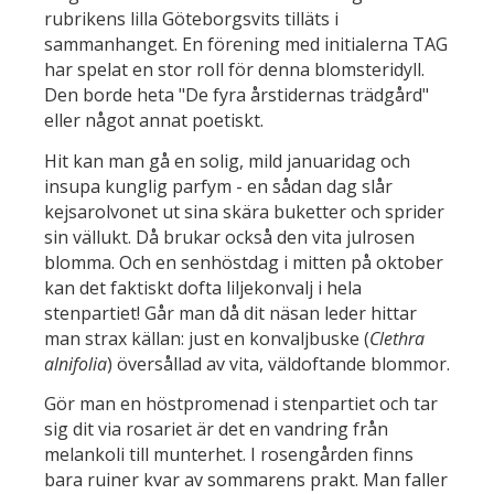
rubrikens lilla Göteborgsvits tilläts i
sammanhanget. En förening med initialerna TAG
har spelat en stor roll för denna blomsteridyll.
Den borde heta "De fyra årstidernas trädgård"
eller något annat poetiskt.
Hit kan man gå en solig, mild januaridag och
insupa kunglig parfym - en sådan dag slår
kejsarolvonet ut sina skära buketter och sprider
sin vällukt. Då brukar också den vita julrosen
blomma. Och en senhöstdag i mitten på oktober
kan det faktiskt dofta liljekonvalj i hela
stenpartiet! Går man då dit näsan leder hittar
man strax källan: just en konvaljbuske (
Clethra
alnifolia
) översållad av vita, väldoftande blommor.
Gör man en höstpromenad i stenpartiet och tar
sig dit via rosariet är det en vandring från
melankoli till munterhet. I rosengården finns
bara ruiner kvar av sommarens prakt. Man faller